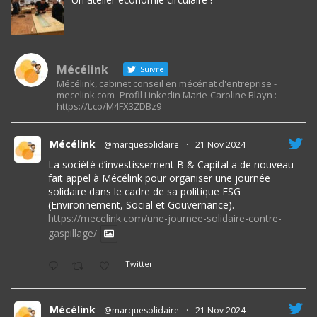
Mécélink
Suivre
Mécélink, cabinet conseil en mécénat d'entreprise -
mecelink.com- Profil Linkedin Marie-Caroline Blayn :
https://t.co/M4FX3ZDBz9
Mécélink
@marquesolidaire
·
21 Nov 2024
La société d’investissement B & Capital a de nouveau
fait appel à Mécélink pour organiser une journée
solidaire dans le cadre de sa politique ESG
(Environnement, Social et Gouvernance).
https://mecelink.com/une-journee-solidaire-contre-
gaspillage/
Twitter
Mécélink
@marquesolidaire
·
21 Nov 2024