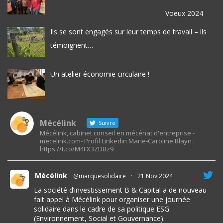
Voeux 2024
Ils se sont engagés sur leur temps de travail – ils
témoignent…
Un atelier économie circulaire !
Mécélink
Suivre
Mécélink, cabinet conseil en mécénat d'entreprise -
mecelink.com- Profil Linkedin Marie-Caroline Blayn :
https://t.co/M4FX3ZDBz9
Mécélink
@marquesolidaire
·
21 Nov 2024
La société d’investissement B & Capital a de nouveau
fait appel à Mécélink pour organiser une journée
solidaire dans le cadre de sa politique ESG
(Environnement, Social et Gouvernance).