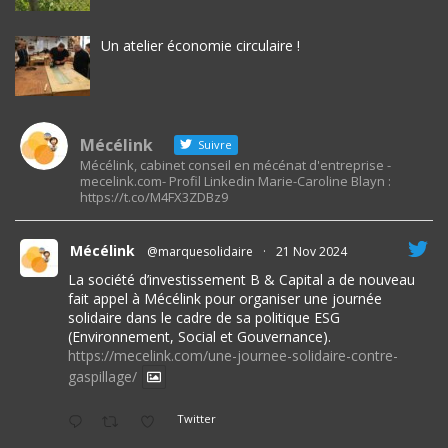
Un atelier économie circulaire !
Mécélink
Suivre
Mécélink, cabinet conseil en mécénat d'entreprise -
mecelink.com- Profil Linkedin Marie-Caroline Blayn :
https://t.co/M4FX3ZDBz9
Mécélink
@marquesolidaire
·
21 Nov 2024
La société d’investissement B & Capital a de nouveau
fait appel à Mécélink pour organiser une journée
solidaire dans le cadre de sa politique ESG
(Environnement, Social et Gouvernance).
https://mecelink.com/une-journee-solidaire-contre-
gaspillage/
Twitter