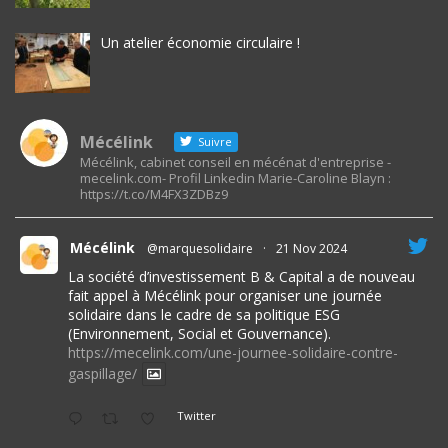
Un atelier économie circulaire !
Mécélink
Suivre
Mécélink, cabinet conseil en mécénat d'entreprise -
mecelink.com- Profil Linkedin Marie-Caroline Blayn :
https://t.co/M4FX3ZDBz9
Mécélink
@marquesolidaire
·
21 Nov 2024
La société d’investissement B & Capital a de nouveau
fait appel à Mécélink pour organiser une journée
solidaire dans le cadre de sa politique ESG
(Environnement, Social et Gouvernance).
https://mecelink.com/une-journee-solidaire-contre-
gaspillage/
Twitter