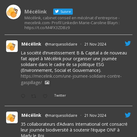
Mécélink
Suivre
Mécélink, cabinet conseil en mécénat d'entreprise -
mecelink.com- Profil Linkedin Marie-Caroline Blayn :
https://t.co/M4FX3ZDBz9
Mécélink
@marquesolidaire
·
21 Nov 2024
La société d’investissement B & Capital a de nouveau
fait appel à Mécélink pour organiser une journée
solidaire dans le cadre de sa politique ESG
(Environnement, Social et Gouvernance).
https://mecelink.com/une-journee-solidaire-contre-
gaspillage/
Twitter
Mécélink
@marquesolidaire
·
21 Nov 2024
35 collaborateurs d’Advans International ont consacré
leur journée biodiversité à soutenir l’équipe ONF à
Marly le Roi