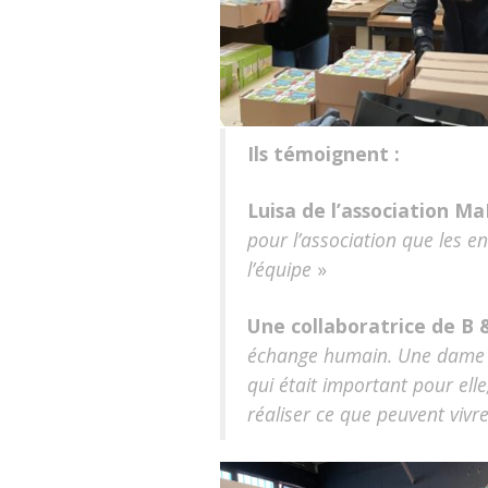
Ils témoignent :
Luisa de l’association 
pour l’association que les e
l’équipe
»
Une collaboratrice de B 
échange humain. Une dame a d
qui était important pour elle
réaliser ce que peuvent vivre