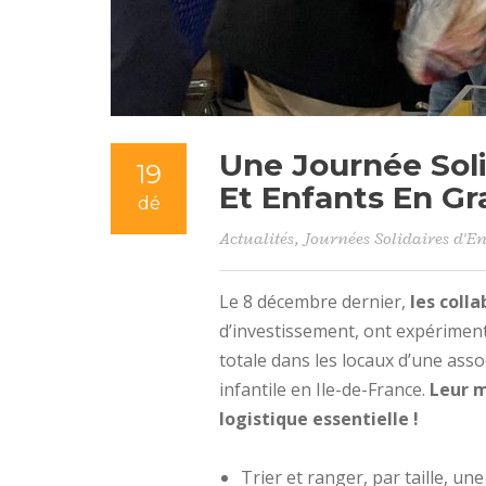
Une Journée Sol
19
Et Enfants En Gr
dé
Actualités
,
Journées Solidaires d'En
Le 8 décembre dernier,
les colla
d’investissement, ont expérimen
totale dans les locaux d’une assoc
infantile en Ile-de-France.
Leur m
logistique essentielle !
Trier et ranger, par taille, u