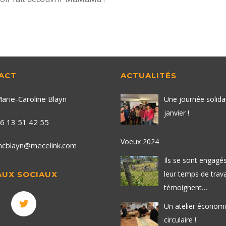
ACT
ACTUALITÉS
arie-Caroline Blayn
Une journée solida
janvier !
6 13 51 42 55
Voeux 2024
cblayn@mecelink.com
Ils se sont engagés
leur temps de travai
AUX SOCIAUX
témoignent…
Un atelier économ
circulaire !