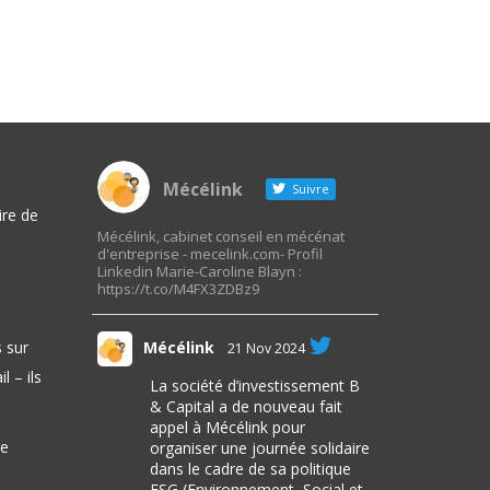
Mécélink
Suivre
ire de
Mécélink, cabinet conseil en mécénat
d'entreprise - mecelink.com- Profil
Linkedin Marie-Caroline Blayn :
https://t.co/M4FX3ZDBz9
Mécélink
 sur
21 Nov 2024
l – ils
La société d’investissement B
& Capital a de nouveau fait
appel à Mécélink pour
ie
organiser une journée solidaire
dans le cadre de sa politique
ESG (Environnement, Social et